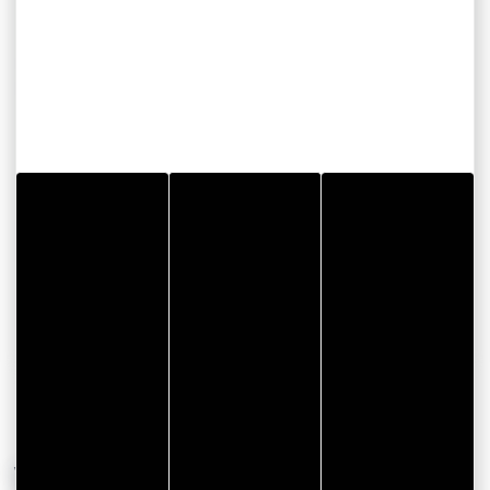
Tomkowiak
Musée des beaux Arts la cohue
Place Saint Pierre
56000 VANNES
Email
CONSULTER LE SITE WEB
AFFICHER LE TÉLÉPHONE
VOUS AIMEREZ AUSSI