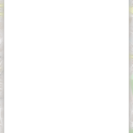
×
Exposition UNDA / Traversée spectrale Elsa
Tomkowiak
Exposition UNDA /
Traversée spectrale
Elsa Tomkowiak