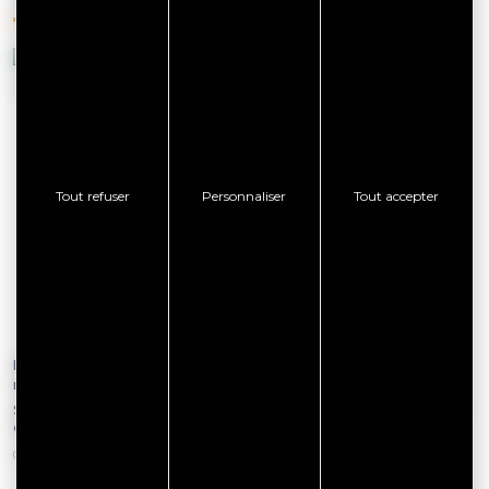
Tout refuser
Personnaliser
Tout accepter
Du 06 novembre 2026 au 08
Du 01 janvier 2026 au 31
novembre 2026
décembre 2026
Salon du Chocolat et Pâtisserie
« LES TRÉSORS DU MORBIHAN »
en France
VANNES
VANNES