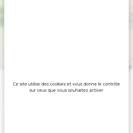
Les Vedettes Jaunes
ARZAL
Leaflet
|
©
OpenStreetMap
contributors
»
»
Accueil
detail
Les Vedettes Jaunes
Ce site utilise des cookies et vous donne le contrôle
Compagnies maritimes
sur ceux que vous souhaitez activer
Découvrez les charmes de la rivière des Ducs de
Bretagne, la Vilaine, au départ d’Arzal ou de la
petite cité de caractère de La Roche-Bernard.