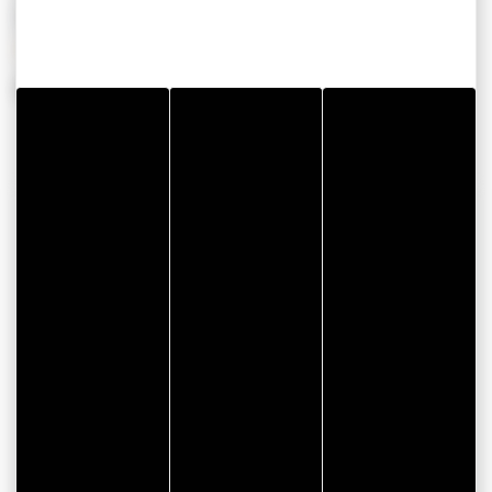
PÉRIODES D'OUVERTURE
Du 01 mars 2026 au 31 octobre 2026
COORDONNÉES
Les Vedettes Jaunes
Le Barrage
56190 ARZAL
facebook
instagram