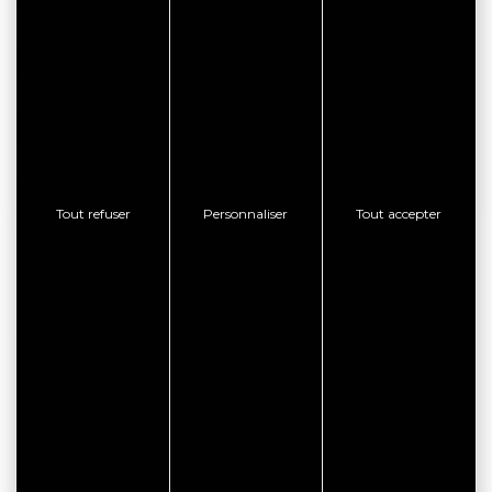
CONSULTER LE SITE WEB
CONTACTER L'ÉTABLISSEMENT
AFFICHER LE TÉLÉPHONE
Tout refuser
Personnaliser
Tout accepter
BON PLAN