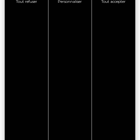
Tout refuser
Personnaliser
Tout accepter
CITYPASS – GOLFE DU
MORBIHAN VANNES
Golfe du Morbihan - Vannes
Offre valable du
J'EN PROFITE
07/05/2026 au 31/12/2026