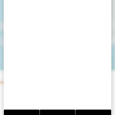
ain - Artisans B
raiteurs - Arrado
ulangers, Patissiers, Traiteurs – Arradon