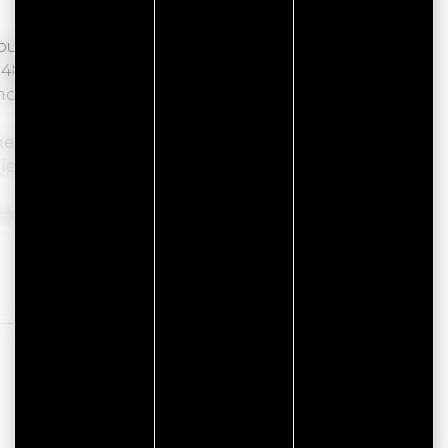
etrouvez notre gamme de produits confectionnés
 48 passionnés.
os matières premières afin de vous offrir le
nnes Séné ou Arradon pour découvrir notre
ier qui nous anime depuis 40 ans.
rmé le dimanche.
7 47 23 76
Lire la suite
Jude - 02 97 47 89 05
 02 97 40 69 58
 54 17 73
2 97 40 98 63.