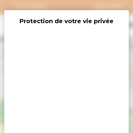
CITY PASS
GROUPES
EXPLORER
SAVOURER
OÙ DORM