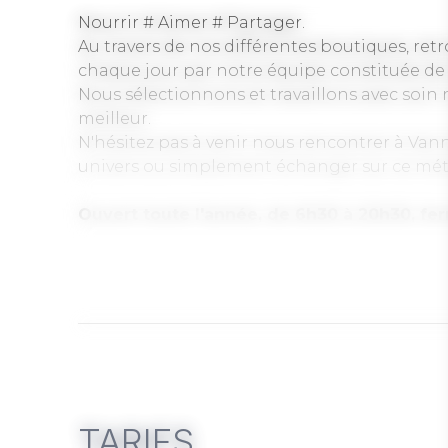
Nourrir # Aimer # Partager.
Au travers de nos différentes boutiques, r
chaque jour par notre équipe constituée de
Nous sélectionnons et travaillons avec soin n
meilleur.
N'hésitez pas à venir nous rencontrer à Va
univers ou simplement échanger sur ce mét
Ouvert toute l'année, de 6h30 à 20h30, fe
VANNES :
• Centre Historique - 23, place des Lices - 02 9
• Rd-Point du Palais des Arts - 2, rue du Cap. 
• Rd-Point du Pargo 42, avenue de la Marne -
SÉNÉ :
• ZAC du Poulfanc - 1, place des Vosges - 02 97
ARRADON :
TARIFS
• ZAC de Botquelen - 13, allée Denis Papin - 0