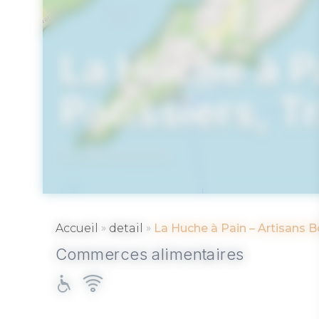
La Huche à P
Patissiers, T
ARRADON
»
»
Accueil
detail
La Huche à Pain – Artisans Bo
Commerces alimentaires