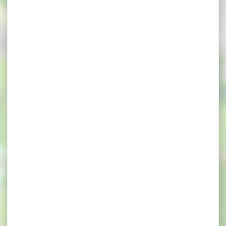
×
La Huche à Pain - Artisans Boulangers, Patissiers,
Traiteurs - Arradon