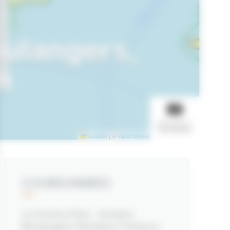
oulangers,
n
AFFICHER LE
DIAPORAMA
Leaflet
|
©
OpenStreetMap
contributors
COORDONNÉES
La Huche à Pain - Artisans
Boulangers, Patissiers, Traiteurs -