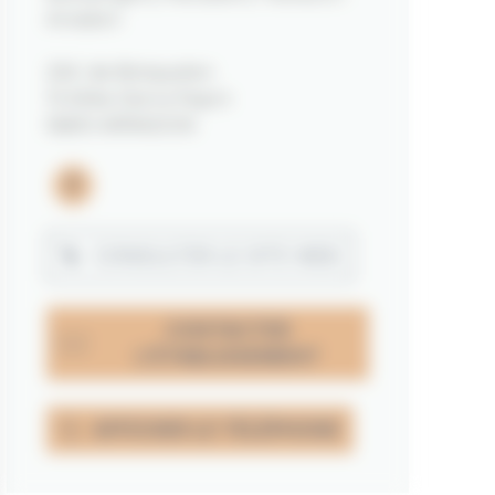
Arradon
ZAC de Botquelen
13 Allée Denis Papin
56610 ARRADON
facebook
CONSULTER LE SITE WEB
CONTACTER
L'ÉTABLISSEMENT
AFFICHER LE TÉLÉPHONE