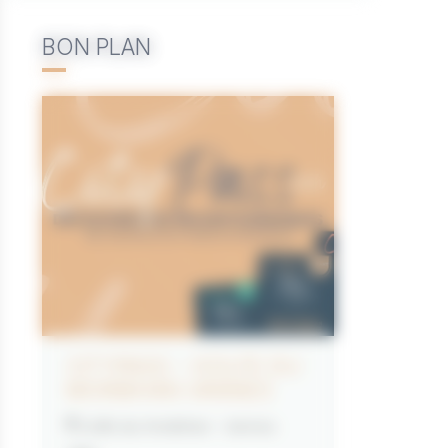
BON PLAN
CITYPASS – GOLFE DU
MORBIHAN VANNES
Golfe du Morbihan - Vannes