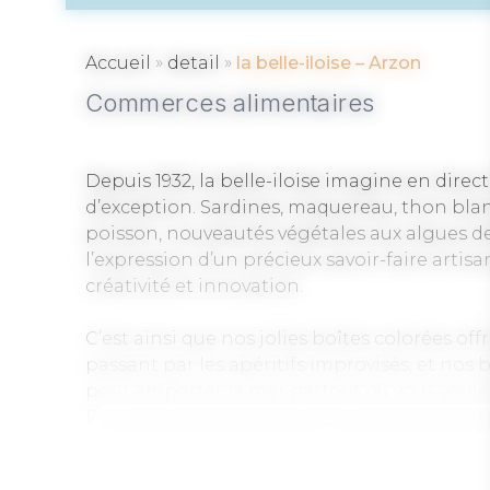
»
»
Accueil
detail
la belle-iloise – Arzon
Commerces alimentaires
Depuis 1932, la belle-iloise imagine en direc
d’exception. Sardines, maquereau, thon blan
poisson, nouveautés végétales aux algues d
l’expression d’un précieux savoir-faire artisa
créativité et innovation.
C’est ainsi que nos jolies boîtes colorées of
passant par les apéritifs improvisés, et nos b
pour emporter la mer partout où vous voulez
Profitez d’une dégustation offerte dans vot
dans l’univers gourmand et convivial de la be
spécialités typiquement régionales …