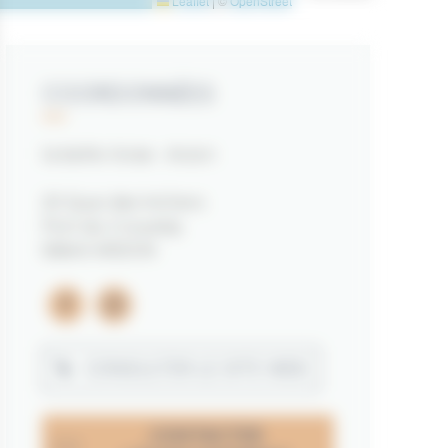
Leaflet
|
©
OpenStreetMap
contributors
COORDONNÉES
la belle-iloise - Arzon
20 Quai des Voiliers
Port du Crouesty
56640 ARZON
facebook
instagram
CONSULTER LE SITE WEB
CONTACTER