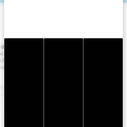
t de Quiberon, des recettes de la mer aux saveurs
c germon, émiettés, tartinables, soupes de
e Bretagne … Chacune de nos recettes est
nal français et d’un esprit alliant exigence,
frent de quoi se régaler du déjeuner au diner en
eaux coffrets à offrir ou à partager sont idéals
 !
re magasin de vente directe à Arzon et plongez
lle-iloise ! Vous y découvrirez aussi des
Lire la suite