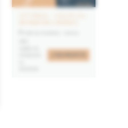
CITYPASS – GOLFE DU
MORBIHAN VANNES
Golfe du Morbihan - Vannes
Offre
valable du
J'EN PROFITE
07/05/2026
au
31/12/2026