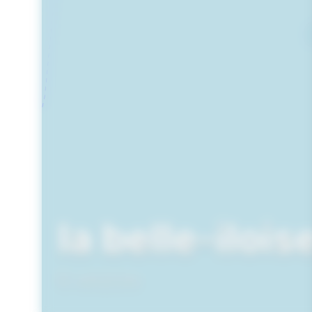
la belle-ilois
ARZON