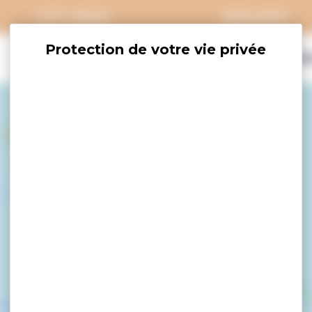
CITY PASS
GROUPES
EXPLORER
SAVOURER
OÙ DORM