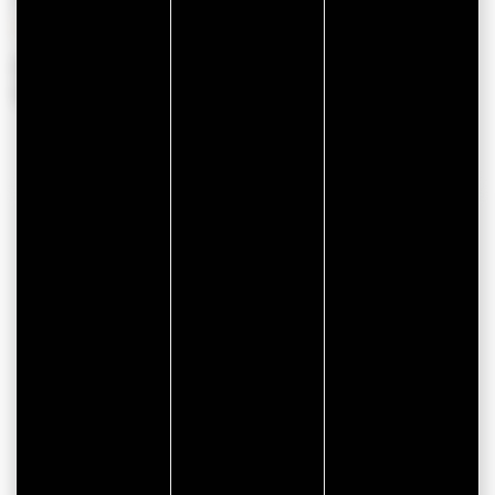
Du 21 janvier 2026 au 14 novembre 2026
Du 01 décembre 2026 au 31 décembre 2026
COORDONNÉES
Hôtel Le Gavrinis
1 Rue de l'Ile Gavrinis
56870 BADEN
facebook
instagram