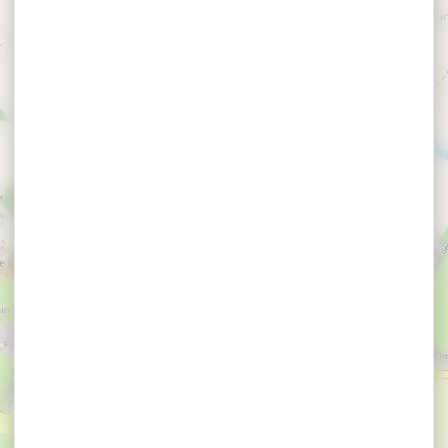
×
Hôtel Le Gavrinis