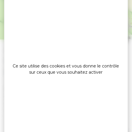
Hôtel Le Gavrinis
BADEN
Leaflet
|
©
OpenStreetMap
contributors
»
»
Accueil
detail
Hôtel Le Gavrinis
Hôtels
Ce site utilise des cookies et vous donne le contrôle
sur ceux que vous souhaitez activer
Sur la commune de Baden, le Gavrinis *** vous
accueille dans un cadre élégant, avec 18
chambres à l'esprit zen et aux couleurs
naturelles.
Idéalement situé au coeur du Golfe du Morbihan,
vous pourrez lors de votre séjour découvrir toutes
ses richesses.
Lire la suite