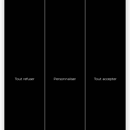
RÉSERVATION EN LIGNE
CONSULTER LE SITE WEB
CONTACTER L'ÉTABLISSEMENT
AFFICHER LE TÉLÉPHONE
Tout refuser
Personnaliser
Tout accepter
BON PLAN