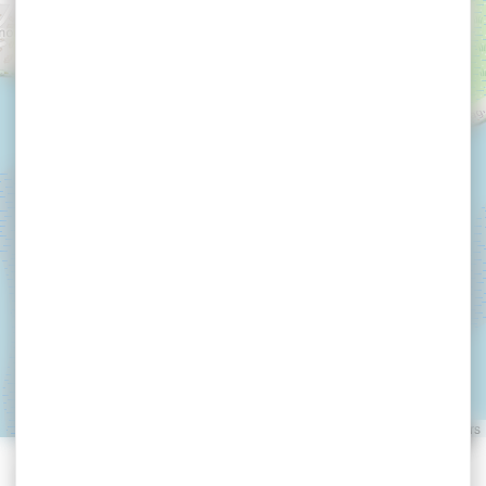
Hôtel La Croix du Sud
LE TOUR DU PARC
Leaflet
|
©
OpenStreetMap
contributors
»
»
Accueil
detail
Hôtel La Croix du Sud