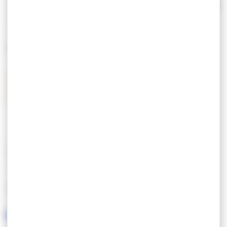
Tarif chambre double
De 99,00 € à 109,00 €
Tarif petit-déjeuner
13,00 €
MOYENS DE PAIEMENT
Carte de crédit
Chèques postaux
Espèces
CARACTÉRISTIQUES
LANGUES PARLÉES