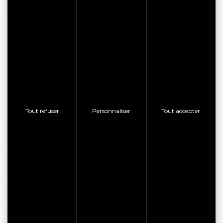
COORDONNÉES
Hôtel La Croix du Sud
6 Route de Pencadenic
56370 LE TOUR DU PARC
Tout refuser
Personnaliser
Tout accepter
RÉSERVATION EN LIGNE
CONSULTER LE SITE WEB
CONTACTER L'ÉTABLISSEMENT
AFFICHER LE TÉLÉPHONE