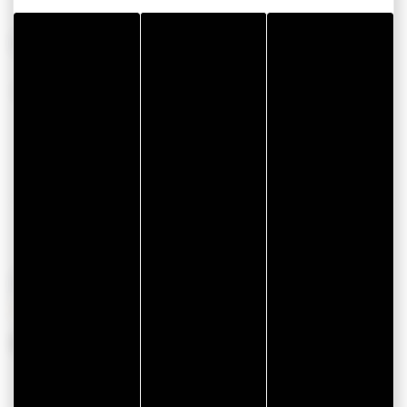
CONFORT
AUTRES
Wifi
Chambres
13
Chambre twin
7
Chambres à mobilité
réduite
1
PÉRIODES D'OUVERTURE
Du 01 mars 2026 au 20 décembre 2026