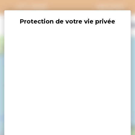
CITY PASS
GROUPES
EXPLORER
SAVOURER
OÙ DORM