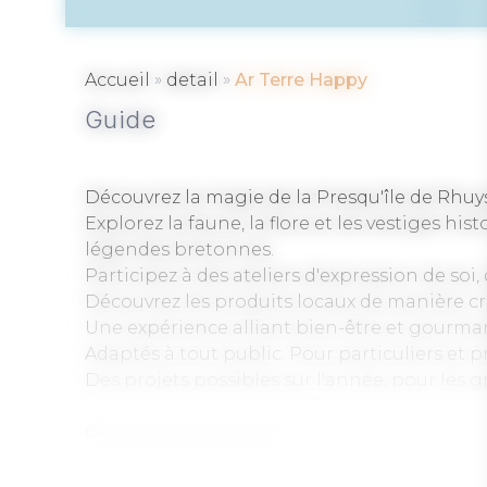
»
»
Accueil
detail
Ar Terre Happy
Guide
Découvrez la magie de la Presqu'île de Rhuy
Explorez la faune, la flore et les vestiges h
légendes bretonnes.
Participez à des ateliers d'expression de soi,
Découvrez les produits locaux de manière cr
Une expérience alliant bien-être et gourma
Adaptés à tout public. Pour particuliers et p
Des projets possibles sur l'année, pour les 
Ouvert toute l'année.