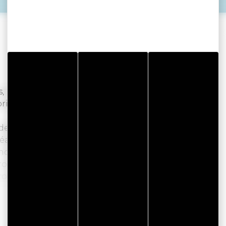
s, le temps d'une balade découverte contée.
istoriques tout en vous immergeant dans les
 des stages ou séjours.
éative.
ndise.
rofessionnels.
groupes.
Lire la suite