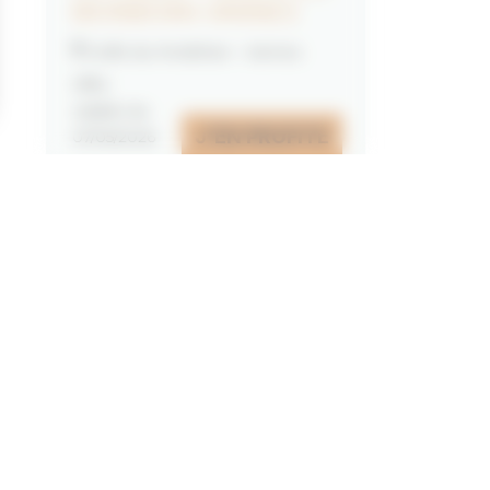
MORBIHAN VANNES
Golfe du Morbihan - Vannes
Offre
valable du
J'EN PROFITE
07/05/2026
au
31/12/2026