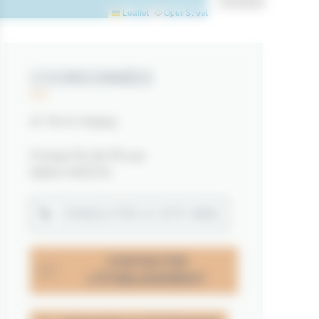
DIAPORAMA
Leaflet
|
©
OpenStreetMap
contributors
COORDONNÉES
Ar Terre Happy
Presqu'île de Rhuys
56640 ARZON
CONSULTER LE SITE WEB
CONTACTER
L'ÉTABLISSEMENT