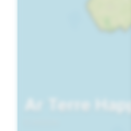
Ar Terre Hap
ARZON