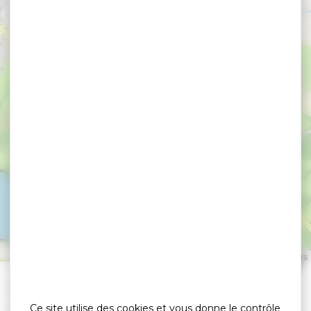
Ar Couette
BONO
Leaflet
|
©
OpenStreetMap
contributors
»
»
Accueil
detail
Ar Couette
Ce site utilise des cookies et vous donne le contrôle