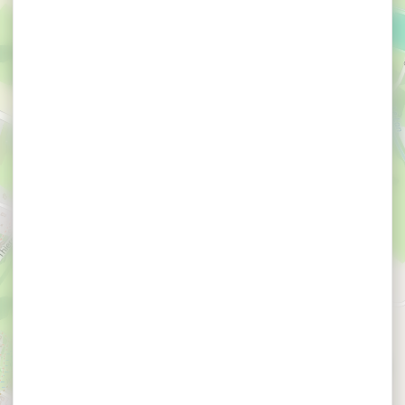
×
Ar Couette