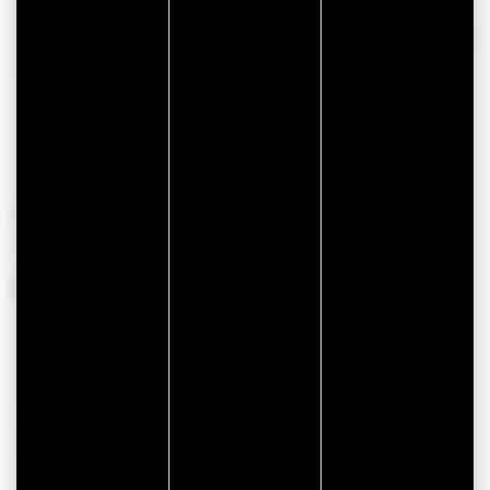
Draps et linges
A la campagne
compris
Annonce de particulier
Non fumeur
PÉRIODES D'OUVERTURE
Du 15 mars 2026 au 15 novembre 2026
COORDONNÉES