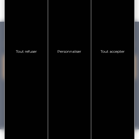
GOLFE DU MORBIHAN VANNES TOURISME
Tout refuser
Personnaliser
Tout accepter
PRESQU'ÎLE DE
VANNES
NOUS CONTACTER
RHUYS
facebook
x
instagram
youtube
Tourisme
Vacances