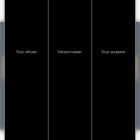
GOLFE DU MORBIHAN VANNES TOURISME
Tout refuser
Personnaliser
Tout accepter
PRESQU'ÎLE DE
VANNES
NOUS CONTACTER
RHUYS
facebook
x
instagram
youtube
Tourisme
Vacances