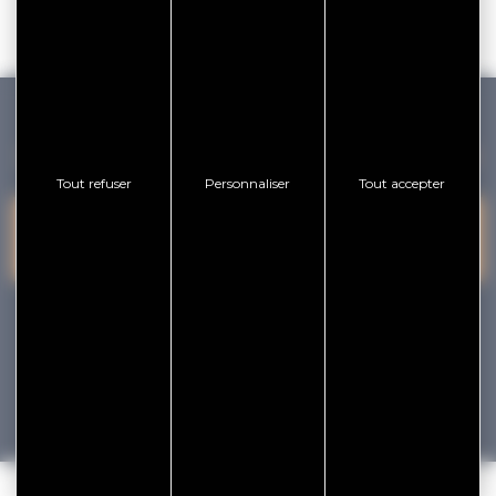
GOLFE DU MORBIHAN VANNES TOURISME
Tout refuser
Personnaliser
Tout accepter
PRESQU'ÎLE DE
VANNES
NOUS CONTACTER
RHUYS
facebook
x
instagram
youtube
Tourisme
Vacances