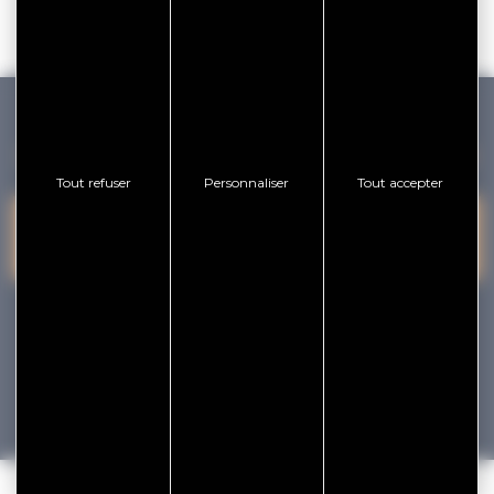
GOLFE DU MORBIHAN VANNES TOURISME
Tout refuser
Personnaliser
Tout accepter
PRESQU'ÎLE DE
VANNES
NOUS CONTACTER
RHUYS
facebook
x
instagram
youtube
Tourisme
Vacances