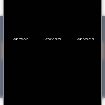
GOLFE DU MORBIHAN VANNES TOURISME
Tout refuser
Personnaliser
Tout accepter
PRESQU'ÎLE DE
VANNES
NOUS CONTACTER
RHUYS
facebook
x
instagram
youtube
Tourisme
Vacances