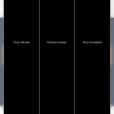
GOLFE DU MORBIHAN VANNES TOURISME
Tout refuser
Personnaliser
Tout accepter
PRESQU'ÎLE DE
VANNES
NOUS CONTACTER
RHUYS
facebook
x
instagram
youtube
Tourisme
Vacances