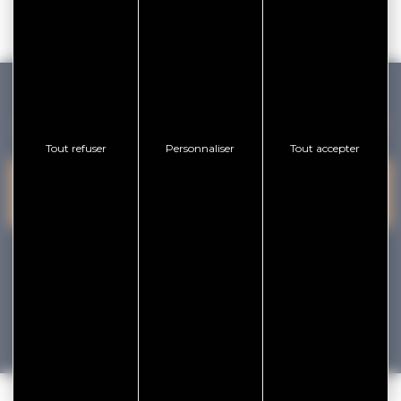
GOLFE DU MORBIHAN VANNES TOURISME
Tout refuser
Personnaliser
Tout accepter
PRESQU'ÎLE DE
VANNES
NOUS CONTACTER
RHUYS
facebook
x
instagram
youtube
Tourisme
Vacances