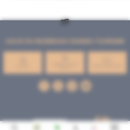
GOLFE DU MORBIHAN VANNES TOURISME
PRESQU'ÎLE DE
VANNES
NOUS CONTACTER
RHUYS
facebook
x
instagram
youtube
Tourisme
Vacances