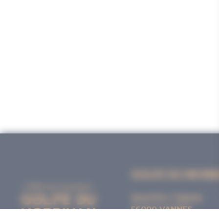
GOLFE DU MORB
Quai Eric Tabarly
56000 VANNES