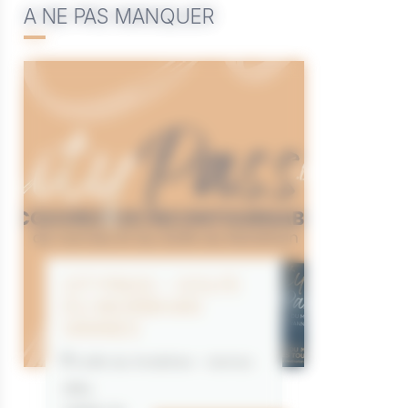
A NE PAS MANQUER
CITYPASS – GOLFE
DU MORBIHAN
VANNES
Golfe du Morbihan - Vannes
Offre