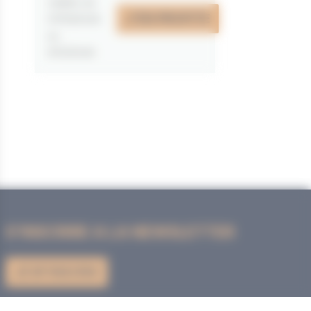
valable du
J'EN PROFITE
07/05/2026
au
31/12/2026
S'INSCRIRE A LA NEWSLETTER
JE M'INSCRIS