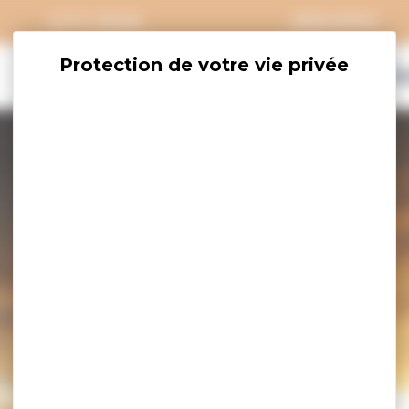
CITY PASS
GROUPES
EXPLORER
SAVOURER
OÙ DORM