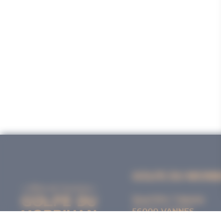
GOLFE DU MORB
Quai Eric Tabarly
56000 VANNES