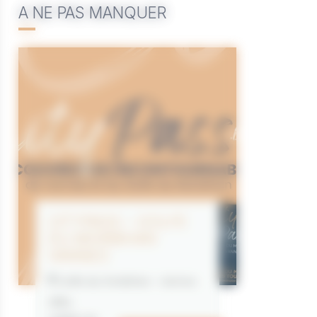
A NE PAS MANQUER
CITYPASS – GOLFE
DU MORBIHAN
VANNES
Golfe du Morbihan - Vannes
Offre