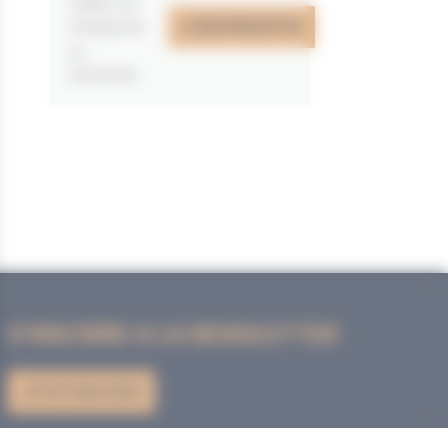
valable du
J'EN PROFITE
07/05/2026
au
31/12/2026
S'INSCRIRE A LA NEWSLETTER
JE M'INSCRIS