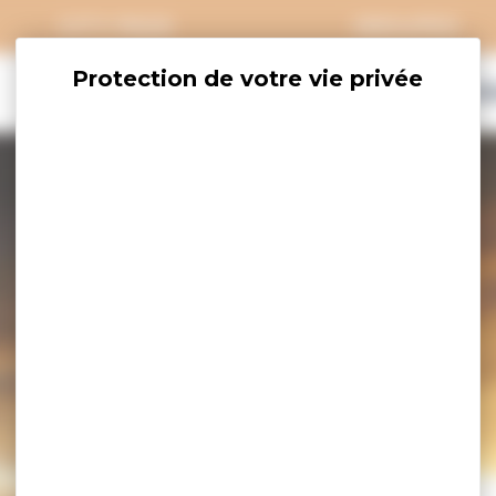
CITY PASS
GROUPES
EXPLORER
SAVOURER
OÙ DORM