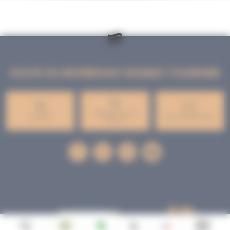
GOLFE DU MORBIHAN VANNES TOURISME
PRESQU'ÎLE DE
VANNES
NOUS CONTACTER
RHUYS
facebook
x
instagram
youtube
Tourisme
Vacances