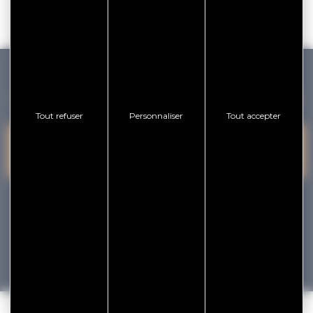
GOLFE DU MORBIHAN VANNES TOURISME
Tout refuser
Personnaliser
Tout accepter
PRESQU'ÎLE DE
VANNES
NOUS CONTACTER
RHUYS
facebook
x
instagram
youtube
Tourisme
Vacances