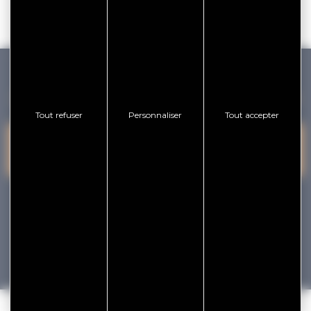
GOLFE DU MORBIHAN VANNES TOURISME
Tout refuser
Personnaliser
Tout accepter
PRESQU'ÎLE DE
VANNES
NOUS CONTACTER
RHUYS
facebook
x
instagram
youtube
Tourisme
Vacances