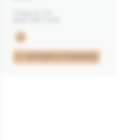
Village de Cran
56250 TREFFLÉAN
Email
AFFICHER LE TÉLÉPHONE