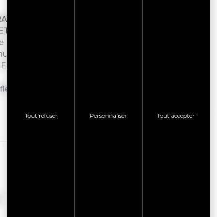
RAN
 ET VIDE GRENIER
ge (40 exposants).
11h : messe, p
ain cuit au four du
sicales tout l’après-midi : d
anse bretonne,
.
Envie d’exposer ? Coordonnées ci-dessous.
fflean@gmail.com
-
brocabroc.fr/videgrenier.org
.
Tout refuser
Personnaliser
Tout accepter
I