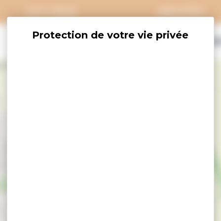
CITY PASS
GROUPES
EXPLORER
SAVOURER
OÙ DORM