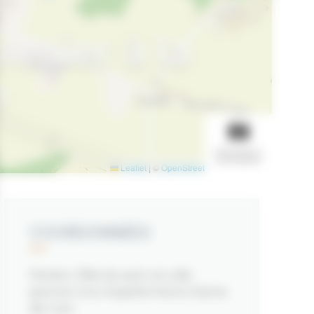
renier à la
n
AFFICHER LE
DIAPORAMA
Leaflet
|
©
OpenStreetMap
contributors
COORDONNÉES
Pardon, fête du pain et vide
grenier à la chapelle Notre-Dame
de Cran