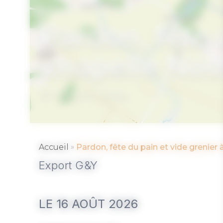
Pardon, fête 
chapelle No
TREFFLÉAN
»
Accueil
Pardon, fête du pain et vide grenier
Export G&Y
LE 16 AOÛT 2026