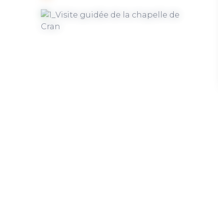
Le 27 août 2026
Le 16
Visite guidée : Treffléan,
Rando 
chapelle Notre-Dame de Cran
à Rand
TREFFLÉAN
TREFF