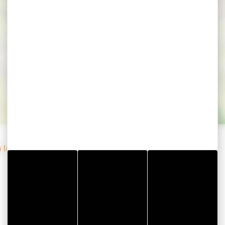
du pain et vide g
tre-Dame de Cra
 à la chapelle Notre-Dame de Cran