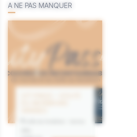
A NE PAS MANQUER
CITYPASS – GOLFE
DU MORBIHAN
VANNES
Golfe du Morbihan - Vannes
Offre