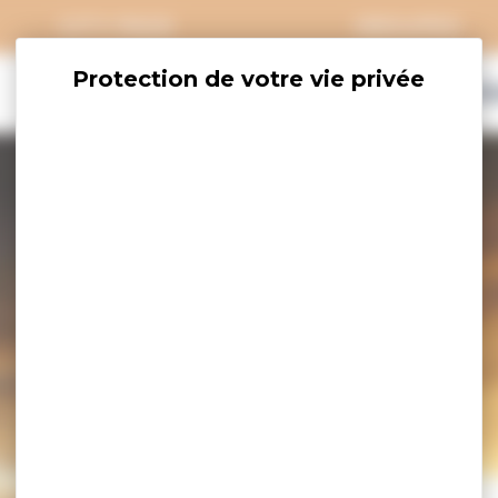
CITY PASS
GROUPES
EXPLORER
SAVOURER
OÙ DORM