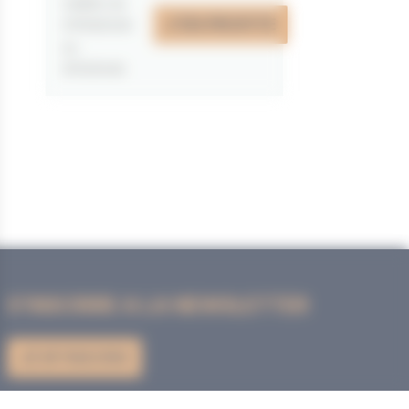
valable du
J'EN PROFITE
07/05/2026
au
31/12/2026
S'INSCRIRE A LA NEWSLETTER
JE M'INSCRIS