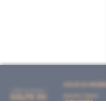
GOLFE DU MORB
Quai Eric Tabarly
56000 VANNES