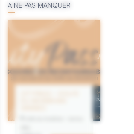
A NE PAS MANQUER
CITYPASS – GOLFE
DU MORBIHAN
VANNES
Golfe du Morbihan - Vannes
Offre