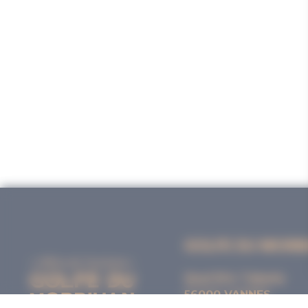
GOLFE DU MORB
Quai Eric Tabarly
56000 VANNES