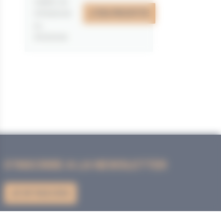
valable du
J'EN PROFITE
07/05/2026
au
31/12/2026
S'INSCRIRE A LA NEWSLETTER
JE M'INSCRIS