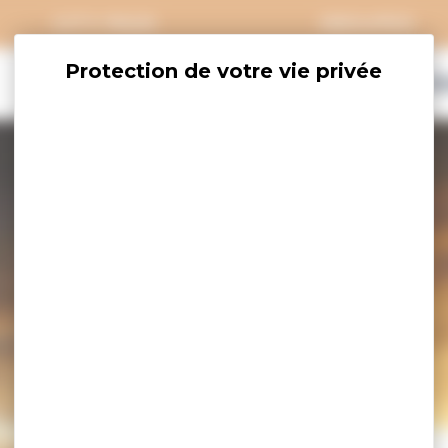
CITY PASS
GROUPES
EXPLORER
SAVOURER
OÙ DORM