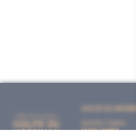
GOLFE DU MORB
Quai Eric Tabarly
56000 VANNES