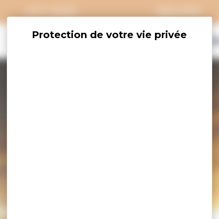
CITY PASS
GROUPES
EXPLORER
SAVOURER
OÙ DORM