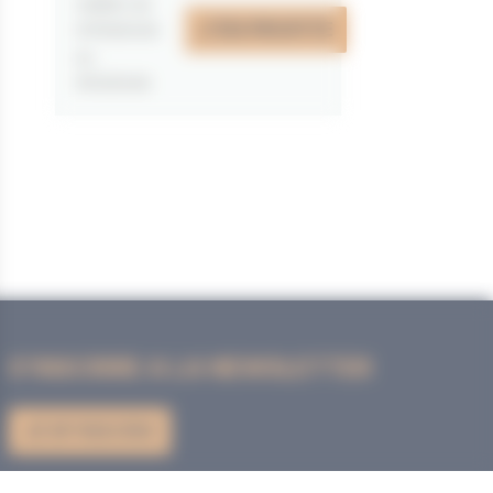
valable du
J'EN PROFITE
07/05/2026
au
31/12/2026
S'INSCRIRE A LA NEWSLETTER
JE M'INSCRIS