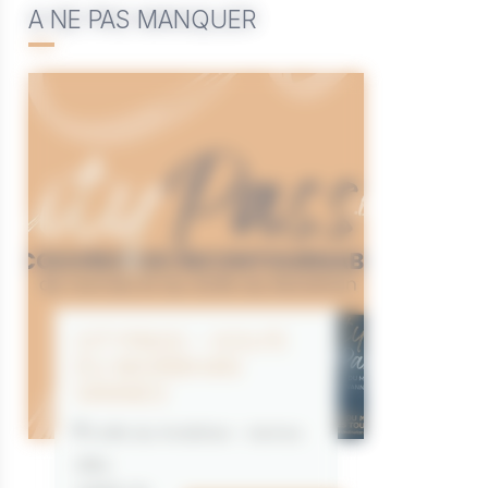
A NE PAS MANQUER
CITYPASS – GOLFE
DU MORBIHAN
VANNES
Golfe du Morbihan - Vannes
Offre