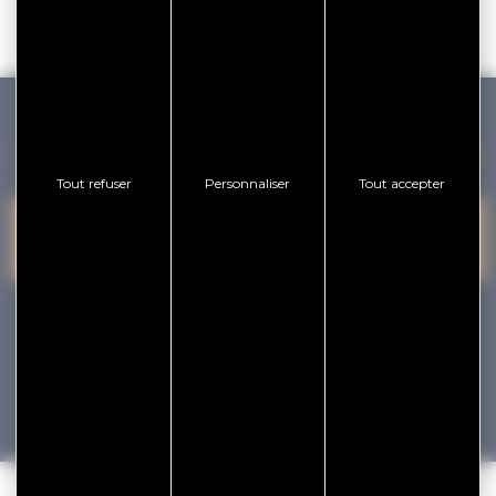
GOLFE DU MORBIHAN VANNES TOURISME
Tout refuser
Personnaliser
Tout accepter
PRESQU'ÎLE DE
VANNES
NOUS CONTACTER
RHUYS
facebook
x
instagram
youtube
Tourisme
Vacances