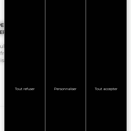
PERT
NCERT DHAMMA DJARRA
ltiples facettes, puise son inspiration dans les 5
 frère Max Léo, guitariste confirmé nourri de
uissant et envoûtant.
Tout refuser
Personnaliser
Tout accepter