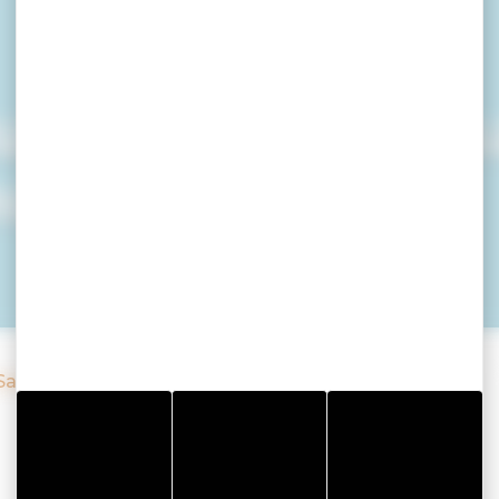
ne Bio et Artisa
uys - 26 août
Saint-Gildas-de-Rhuys – 26 août