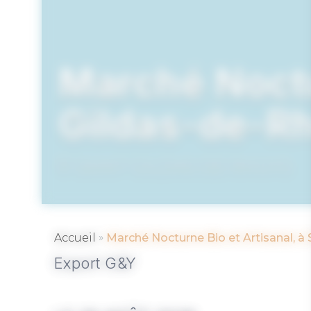
Marché Noctur
Gildas-de-Rh
SAINT GILDAS DE RHUYS
»
Accueil
Marché Nocturne Bio et Artisanal, à 
Export G&Y