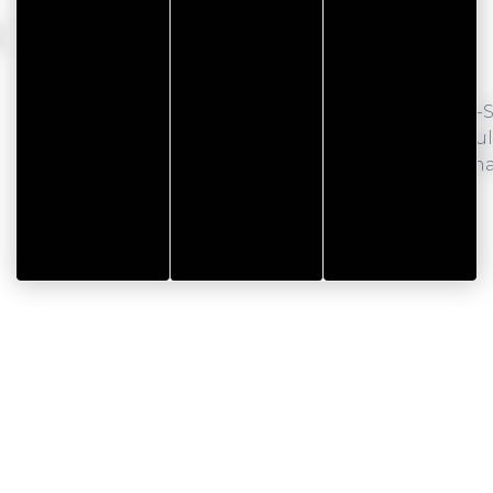
I
 août 2026 au 15
Le 20 décembre 2
mbre 2026
Baignade des Otaries 
Rhuys