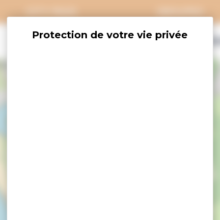
CITY PASS
GROUPES
EXPLORER
SAVOURER
OÙ DORM