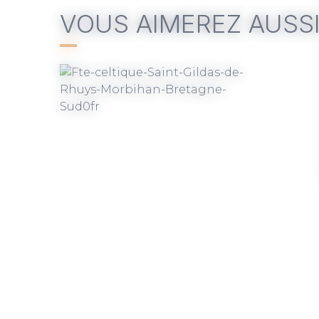
VOUS AIMEREZ AUSS
Le 09 août 2026
Du 11
déce
Fête Celtique à Saint-Gildas-
de-Rhuys