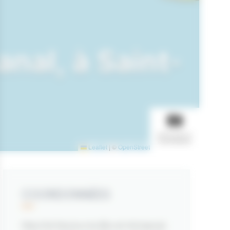
nal, à Saint-
AFFICHER LE
DIAPORAMA
Leaflet
|
©
OpenStreetMap
contributors
COORDONNÉES
Marché Nocturne Bio et Artisanal,