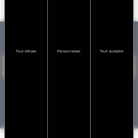
GOLFE DU MORBIHAN VANNES TOURISME
Tout refuser
Personnaliser
Tout accepter
PRESQU'ÎLE DE
VANNES
NOUS CONTACTER
RHUYS
facebook
x
instagram
youtube
Tourisme
Vacances