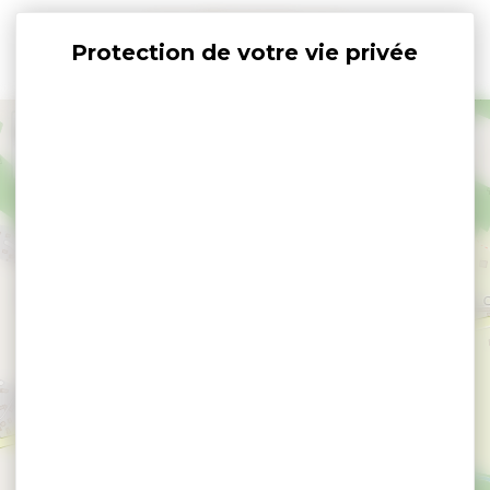
Panneau de gestion des cookies
+
−
×
Les estivales de Saint Nolff #2