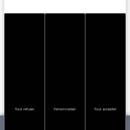
Les estivales de Saint Nolff #2
Place de l'église
56250 ST NOLFF
Email
AFFICHER LE TÉLÉPHONE
Tout refuser
Personnaliser
Tout accepter