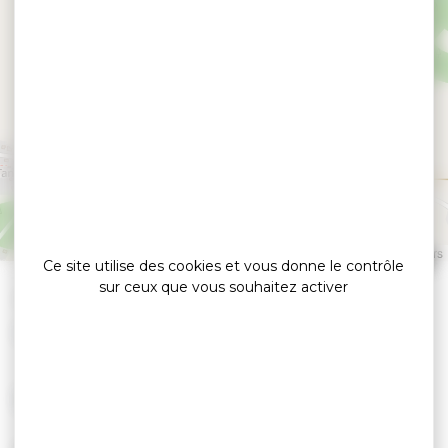
Les estivales de Saint
Nolff #2
ST NOLFF
Leaflet
|
©
OpenStreetMap
contributors
Ce site utilise des cookies et vous donne le contrôle
sur ceux que vous souhaitez activer
»
Accueil
Les estivales de Saint Nolff #2
Export G&Y
LE 25 AOÛT 2026