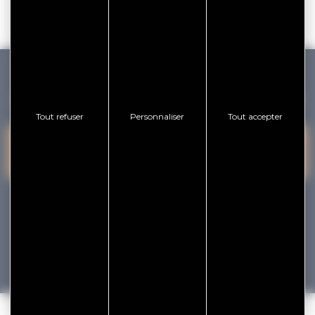
GOLFE DU MORBIHAN VANNES TOURISME
Tout refuser
Personnaliser
Tout accepter
PRESQU'ÎLE DE
VANNES
NOUS CONTACTER
RHUYS
facebook
x
instagram
youtube
Tourisme
Vacances