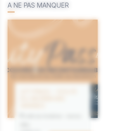
A NE PAS MANQUER
CITYPASS – GOLFE
DU MORBIHAN
VANNES
Golfe du Morbihan - Vannes
Offre