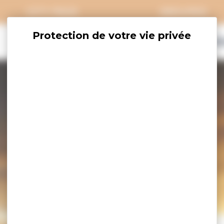
CITY PASS
GROUPES
EXPLORER
SAVOURER
OÙ DORM