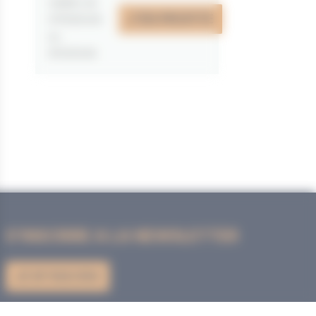
valable du
J'EN PROFITE
07/05/2026
au
31/12/2026
S'INSCRIRE A LA NEWSLETTER
JE M'INSCRIS