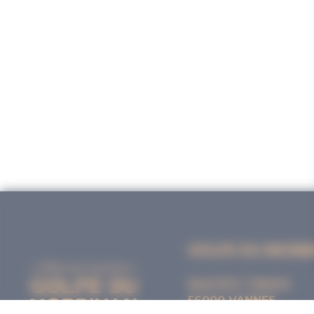
GOLFE DU MORB
Quai Eric Tabarly
56000 VANNES