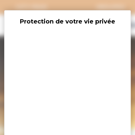
CITY PASS
GROUPES
EXPLORER
SAVOURER
OÙ DORM