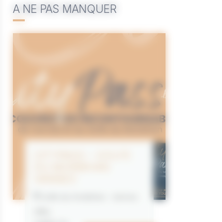
A NE PAS MANQUER
CITYPASS – GOLFE
DU MORBIHAN
VANNES
Golfe du Morbihan - Vannes
Offre