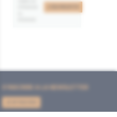
valable du
J'EN PROFITE
07/05/2026
au
31/12/2026
S'INSCRIRE A LA NEWSLETTER
JE M'INSCRIS