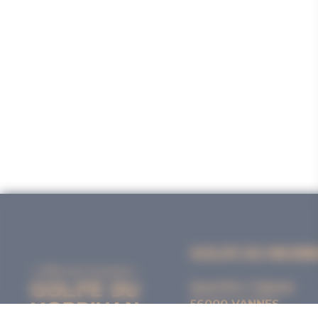
GOLFE DU MORB
Quai Eric Tabarly
56000 VANNES