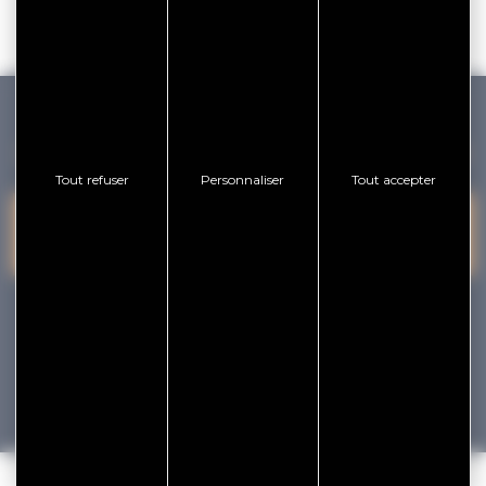
GOLFE DU MORBIHAN VANNES TOURISME
Tout refuser
Personnaliser
Tout accepter
PRESQU'ÎLE DE
VANNES
NOUS CONTACTER
RHUYS
facebook
x
instagram
youtube
Tourisme
Vacances