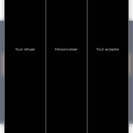
GOLFE DU MORBIHAN VANNES TOURISME
Tout refuser
Personnaliser
Tout accepter
PRESQU'ÎLE DE
VANNES
NOUS CONTACTER
RHUYS
facebook
x
instagram
youtube
Tourisme
Vacances