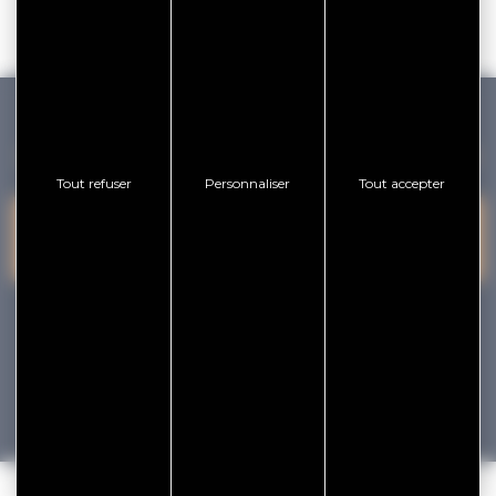
GOLFE DU MORBIHAN VANNES TOURISME
Tout refuser
Personnaliser
Tout accepter
PRESQU'ÎLE DE
VANNES
NOUS CONTACTER
RHUYS
facebook
x
instagram
youtube
Tourisme
Vacances