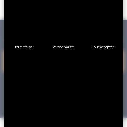
GOLFE DU MORBIHAN VANNES TOURISME
Tout refuser
Personnaliser
Tout accepter
PRESQU'ÎLE DE
VANNES
NOUS CONTACTER
RHUYS
facebook
x
instagram
youtube
Tourisme
Vacances