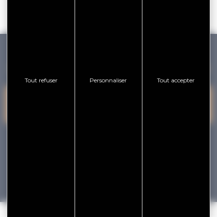
GOLFE DU MORBIHAN VANNES TOURISME
Tout refuser
Personnaliser
Tout accepter
PRESQU'ÎLE DE
VANNES
NOUS CONTACTER
RHUYS
facebook
x
instagram
youtube
Tourisme
Vacances