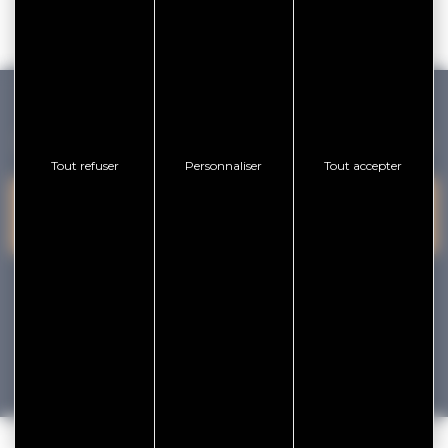
GOLFE DU MORBIHAN VANNES TOURISME
Tout refuser
Personnaliser
Tout accepter
PRESQU'ÎLE DE
VANNES
NOUS CONTACTER
RHUYS
facebook
x
instagram
youtube
Tourisme
Vacances