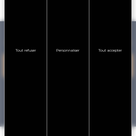
GOLFE DU MORBIHAN VANNES TOURISME
Tout refuser
Personnaliser
Tout accepter
PRESQU'ÎLE DE
VANNES
NOUS CONTACTER
RHUYS
facebook
x
instagram
youtube
Tourisme
Vacances