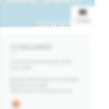
AFFICHER LE
DIAPORAMA
Leaflet
|
©
OpenStreetMap
contributors
COORDONNÉES
La Rando les Pointes du Golfe
avec Gwen
Bureau d'Information Touristique
Rue Saint Goustan
56730 SAINT GILDAS DE RHUYS
Email