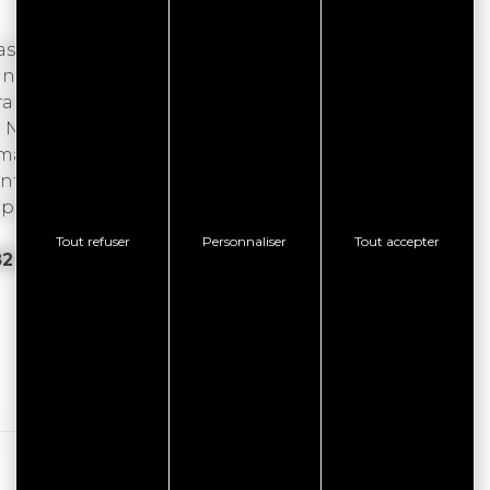
ssant par Kerners, Bernon, la Pointe de
inis (le Cairn), des panoramas magnifiques,
tte randonnée permet de découvrir, en compagnie
Navalo puis possibilité de poursuivre sur le coté
 marche 4h environ. Prévoir un pique nique. Des
ont données tout au long de cette balade ... vous
perbe rando ...
Tout refuser
Personnaliser
Tout accepter
2 18 34 36.