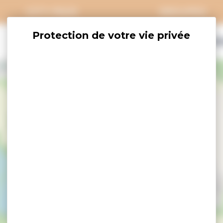
CITY PASS
GROUPES
EXPLORER
SAVOURER
OÙ DORM