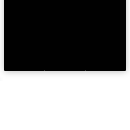
15,00 €
I