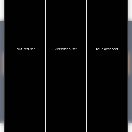
GOLFE DU MORBIHAN VANNES TOURISME
Tout refuser
Personnaliser
Tout accepter
PRESQU'ÎLE DE
VANNES
NOUS CONTACTER
RHUYS
facebook
x
instagram
youtube
Tourisme
Vacances