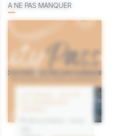
A NE PAS MANQUER
CITYPASS – GOLFE
DU MORBIHAN
VANNES
Golfe du Morbihan - Vannes
Offre