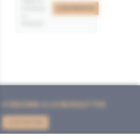
valable du
J'EN PROFITE
07/05/2026
au
31/12/2026
S'INSCRIRE A LA NEWSLETTER
JE M'INSCRIS