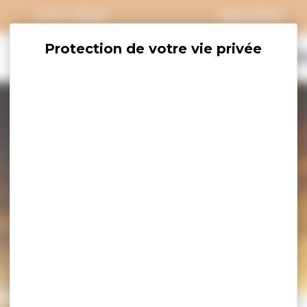
CITY PASS
GROUPES
EXPLORER
SAVOURER
OÙ DORM