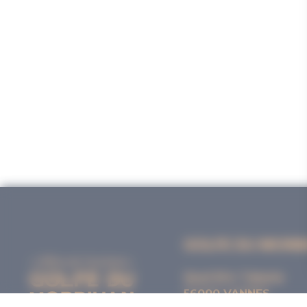
GOLFE DU MORB
Quai Eric Tabarly
56000 VANNES