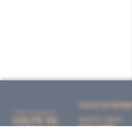
GOLFE DU MORB
Quai Eric Tabarly
56000 VANNES