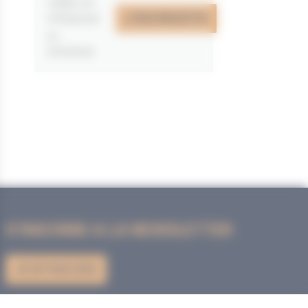
valable du
J'EN PROFITE
07/05/2026
au
31/12/2026
S'INSCRIRE A LA NEWSLETTER
JE M'INSCRIS