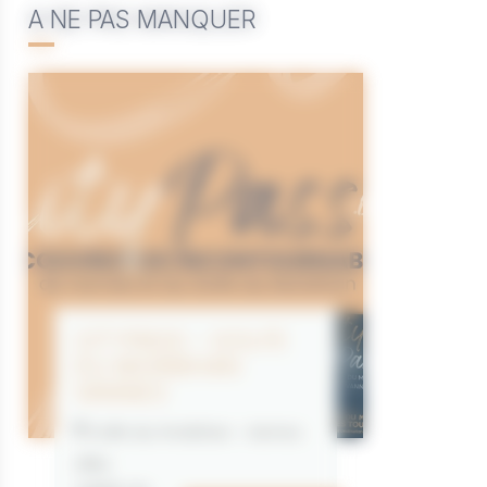
A NE PAS MANQUER
CITYPASS – GOLFE
DU MORBIHAN
VANNES
Golfe du Morbihan - Vannes
Offre