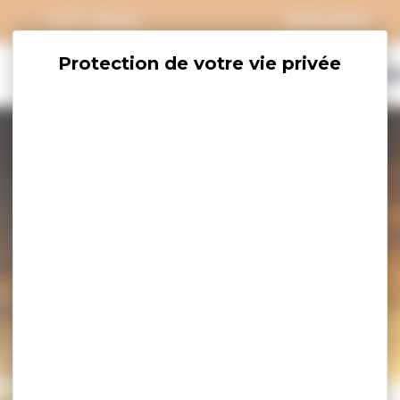
CITY PASS
GROUPES
EXPLORER
SAVOURER
OÙ DORM