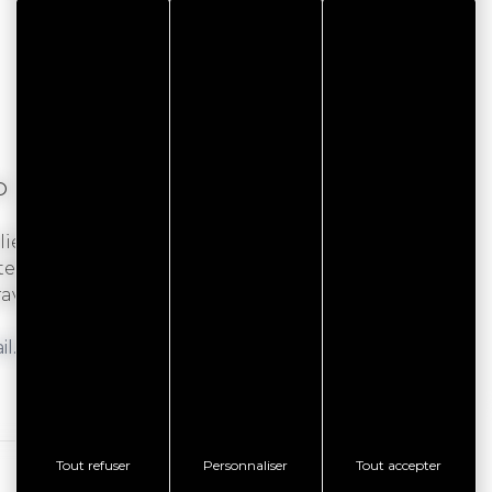
DO
ier d'initiation à la gravure sur différents
temps : dessin sur plaque, gravure et impression.
vée et imprimée. Sur réservation. Durée : 2h30.
il.com
- 06 63 04 59 79.
Tout refuser
Personnaliser
Tout accepter