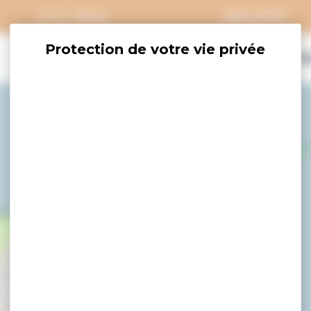
CITY PASS
GROUPES
EXPLORER
SAVOURER
OÙ DORM