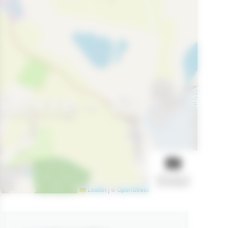
iterre - 13
AFFICHER LE
DIAPORAMA
Leaflet
|
©
OpenStreetMap
contributors