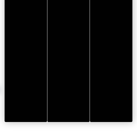
30,00 €
I