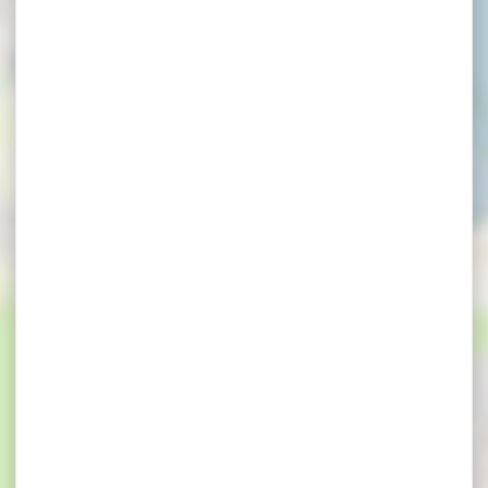
×
Initiation à la gravure à la Pépiterre - 13 août