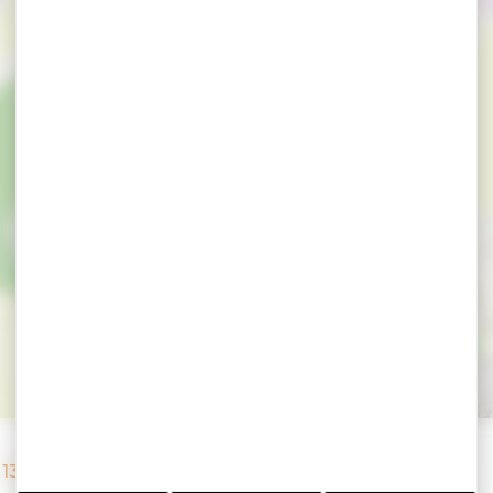
a gravure à la Pép
– 13 août