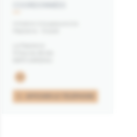
COORDONNÉES
Initiation à la gravure à la
Pépiterre - 13 août
La Pepiterre
15 Rue du Bindo
56370 SARZEAU
Email
AFFICHER LE TÉLÉPHONE