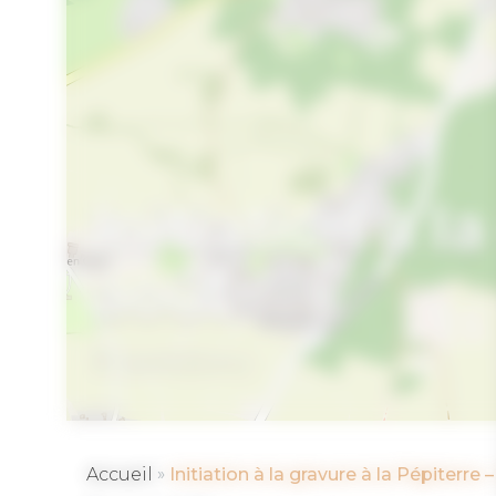
Initiation à l
août
SARZEAU
»
Accueil
Initiation à la gravure à la Pépiterre 