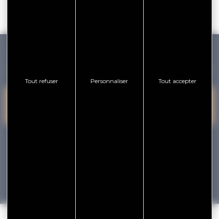
GOLFE DU MORBIHAN VANNES TOURISME
Tout refuser
Personnaliser
Tout accepter
PRESQU'ÎLE DE
VANNES
NOUS CONTACTER
RHUYS
facebook
x
instagram
youtube
Tourisme
Vacances