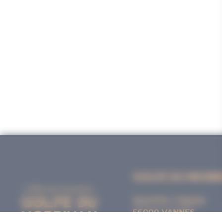
GOLFE DU MORB
Quai Eric Tabarly
56000 VANNES