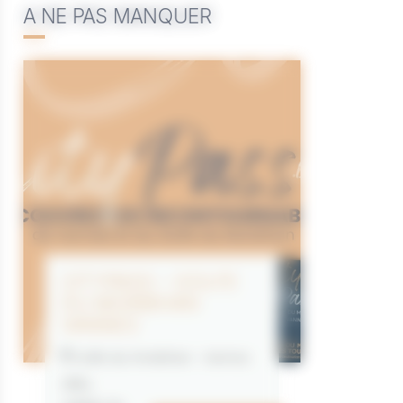
A NE PAS MANQUER
CITYPASS – GOLFE
DU MORBIHAN
VANNES
Golfe du Morbihan - Vannes
Offre