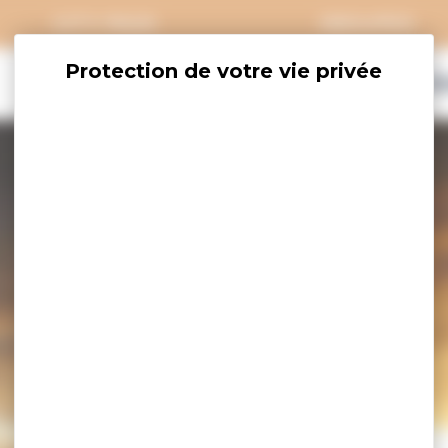
CITY PASS
GROUPES
EXPLORER
SAVOURER
OÙ DORM