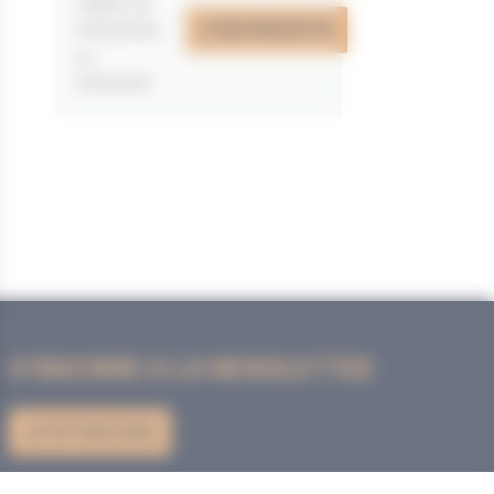
valable du
J'EN PROFITE
07/05/2026
au
31/12/2026
S'INSCRIRE A LA NEWSLETTER
JE M'INSCRIS