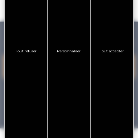
GOLFE DU MORBIHAN VANNES TOURISME
Tout refuser
Personnaliser
Tout accepter
PRESQU'ÎLE DE
VANNES
NOUS CONTACTER
RHUYS
facebook
x
instagram
youtube
Tourisme
Vacances