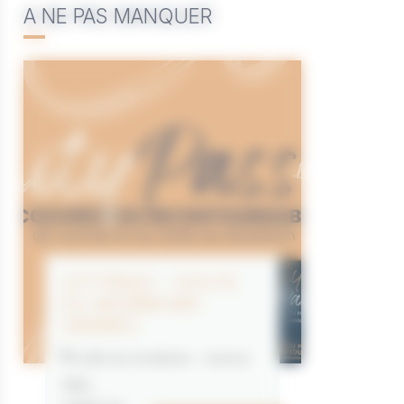
A NE PAS MANQUER
CITYPASS – GOLFE
DU MORBIHAN
VANNES
Golfe du Morbihan - Vannes
Offre