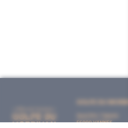
GOLFE DU MORB
Quai Eric Tabarly
56000 VANNES