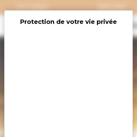
CITY PASS
GROUPES
EXPLORER
SAVOURER
OÙ DORM