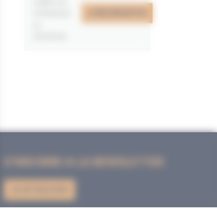
valable du
J'EN PROFITE
07/05/2026
au
31/12/2026
S'INSCRIRE A LA NEWSLETTER
JE M'INSCRIS