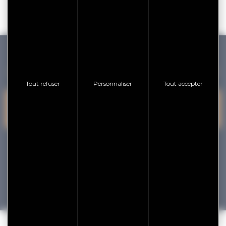
GOLFE DU MORBIHAN VANNES TOURISME
Tout refuser
Personnaliser
Tout accepter
PRESQU'ÎLE DE
VANNES
NOUS CONTACTER
RHUYS
facebook
x
instagram
youtube
Tourisme
Vacances